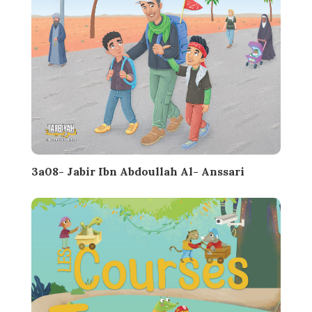
3a08- Jabir Ibn Abdoullah Al- Anssari