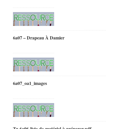
6a07 – Drapeau À Damier
6a07_oa1_images
Tg-6a06-liste-de-matériel-à-préparer.pdf