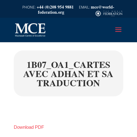
+44 (0)208 954 9881
mce@world-
federation.org
1B07_OA1_CARTES
AVEC ADHAN ET SA
TRADUCTION
Download PDF