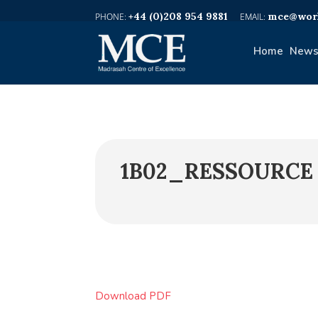
+44 (0)208 954 9881
mce@worl
Home
News
1B02_RESSOURCE 
Download PDF