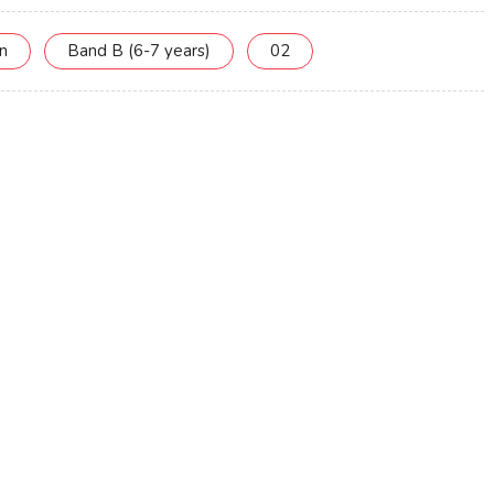
on
Band B (6-7 years)
02