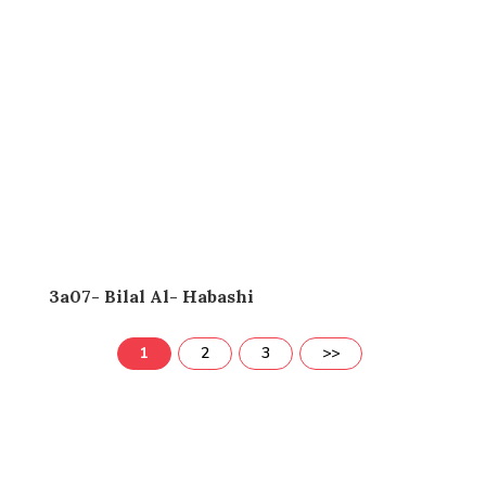
3a07- Bilal Al- Habashi
1
2
3
>>