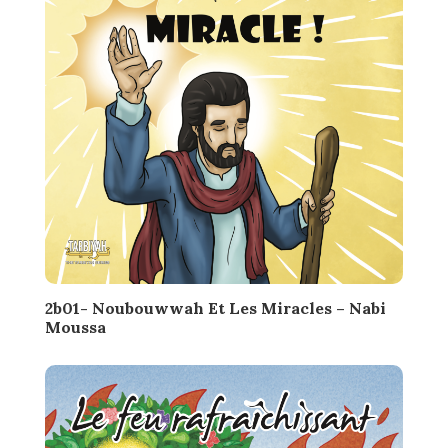
2b01- Noubouwwah Et Les Miracles – Nabi
Moussa