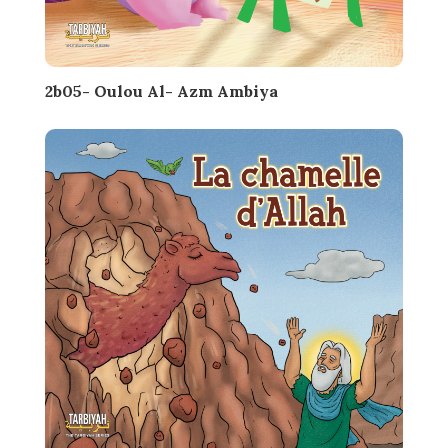
2b05- Oulou Al- Azm Ambiya