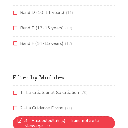
Band D (10-11 years)
(11)
Band E (12-13 years)
(12)
Band F (14-15 years)
(12)
Filter by Modules
1 -Le Créateur et Sa Création
(70)
2 -La Guidance Divine
(71)
3 - Rassouloullah (s) – Transmettre le
Message
(73)