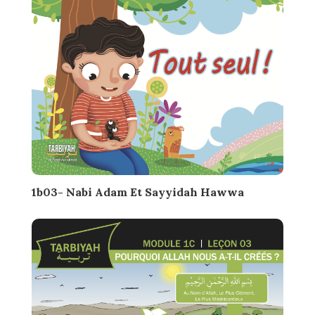
1b03- Nabi Adam Et Sayyidah Hawwa