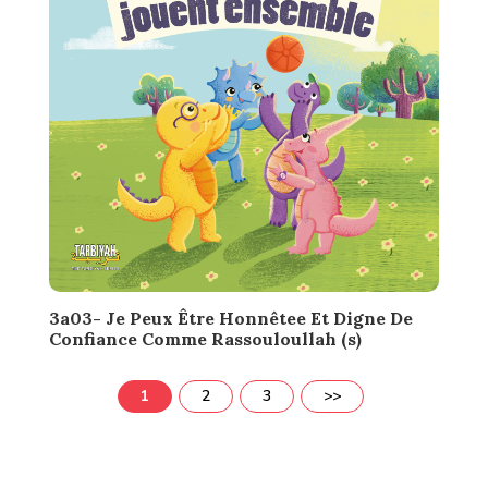
3a03- Je Peux Être Honnêtee Et Digne De
Confiance Comme Rassouloullah (s)
1
2
3
>>